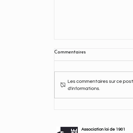
Commentaires
Les commentaires sur ce post 
d'informations.
🌵 Teasing oriental et appel à
l’aventure ! La rose du désert
🌹
Association loi de 1901