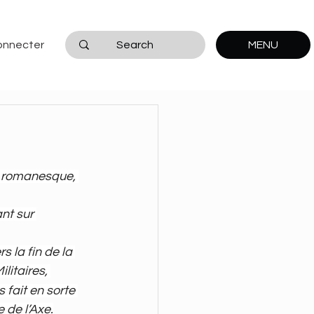
onnecter
MENU
e romanesque, 
nt sur 
 la fin de la 
litaires, 
 fait en sorte 
 de l’Axe.