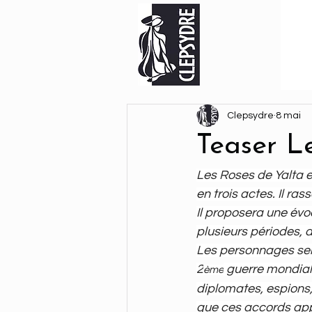
Clepsydre
8 mai
Teaser L
Les Roses de Yalta e
en trois actes. Il r
Il proposera une évo
plusieurs périodes, 
Les personnages sero
2
 guerre mondiale
ème
diplomates, espions, 
que ces accords app