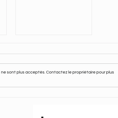
ne sont plus acceptés. Contactez le propriétaire pour plus
La Couronne Féérique, Cycle
2 : Un GN Enfant magique
signé Clepsydre !