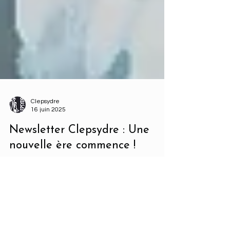
Clepsydre
16 juin 2025
Newsletter Clepsydre : Une
nouvelle ère commence !
Il aura fallu trois mois, mais nous y sommes : la
toute première newsletter du site est enfin
envoyée ! Un travail minutieux qui a demandé
presque une heure pour être expédié à
l’ensemble de nos destinataires. Nous espérons